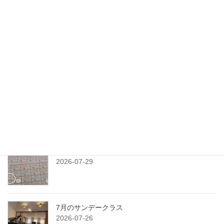
ペ
ペ
ペ
の
最新記事
ー
ー
ー
ペ
ジ
ジ
ジ
丸い虹
ー
2026-08-08
ジ
送
り
旅と課題
2026-08-03
練習プランシート
2026-07-29
7月のサンデークラス
2026-07-26