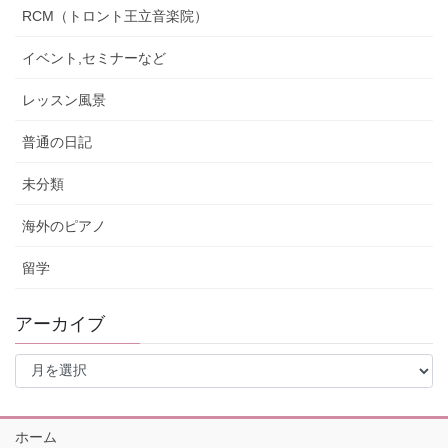
RCM（トロント王立音楽院）
イベント,セミナーなど
レッスン風景
普通の日記
未分類
海外のピアノ
留学
アーカイブ
ア
ー
カ
イ
ホーム
ブ