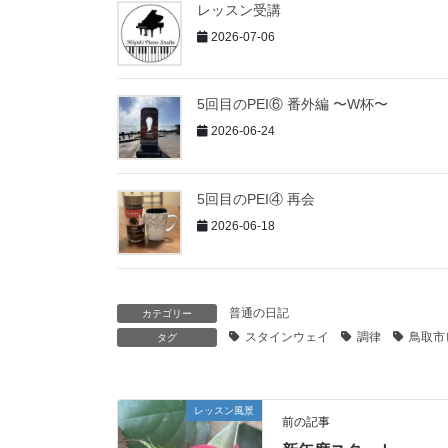
レッスン受講
2026-07-06
5回目のPEI⑥ 番外編 〜W杯〜
2026-06-24
5回目のPEI④ 再会
2026-06-18
普通の日記
カテゴリー
スタインウェイ
調律
鳥取市
タグ
レッスン風景
前の記事