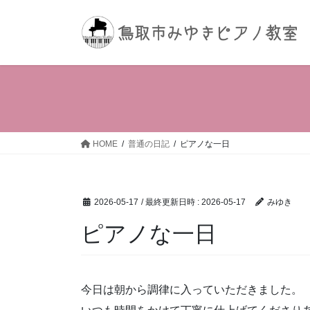
コ
ナ
ン
ビ
テ
ゲ
ン
ー
ツ
シ
へ
ョ
ス
ン
キ
に
ッ
移
HOME
普通の日記
ピアノな一日
プ
動
2026-05-17
/ 最終更新日時 :
2026-05-17
みゆき
ピアノな一日
今日は朝から調律に入っていただきました。