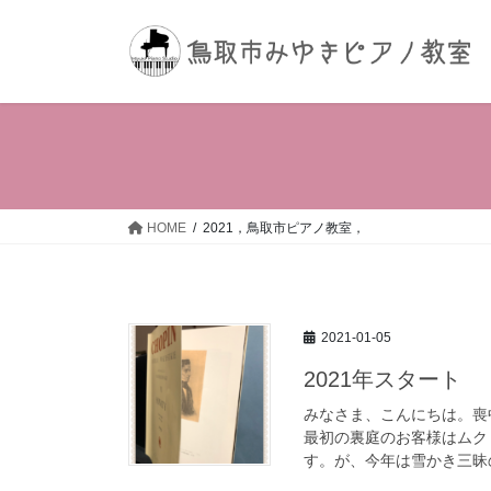
コ
ナ
ン
ビ
テ
ゲ
ン
ー
ツ
シ
へ
ョ
ス
ン
キ
に
ッ
移
HOME
2021，鳥取市ピアノ教室，
プ
動
2021-01-05
2021年スタート
みなさま、こんにちは。喪
最初の裏庭のお客様はムク
す。が、今年は雪かき三昧の