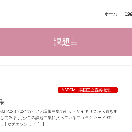
ホーム
ご
課題曲
ABRSM（英国王立音楽検定）
曲集
M 2023-2024のピアノ課題曲集のセットがイギリスから届きま
きしてみました♪この課題曲集に入っている曲（各グレード9曲）
またチェックしま […]