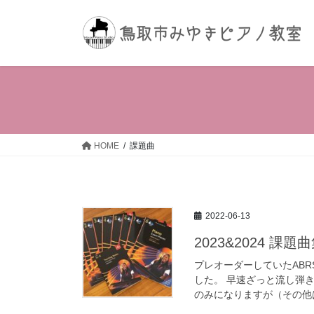
コ
ナ
ン
ビ
テ
ゲ
ン
ー
ツ
シ
へ
ョ
ス
ン
キ
に
ッ
移
HOME
課題曲
プ
動
2022-06-13
2023&2024 課題
プレオーダーしていたABRS
した。 早速ざっと流し弾
のみになりますが（その他は