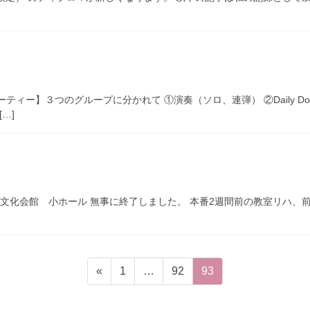
ティー】３つのグループに分かれて ①演奏（ソロ、連弾） ②Daily D
…]
@とりぎん文化会館 小ホール 無事に終了しました。 本番2週間前の教室リ
固
固
固
«
1
…
92
93
定
定
定
ペ
ペ
ペ