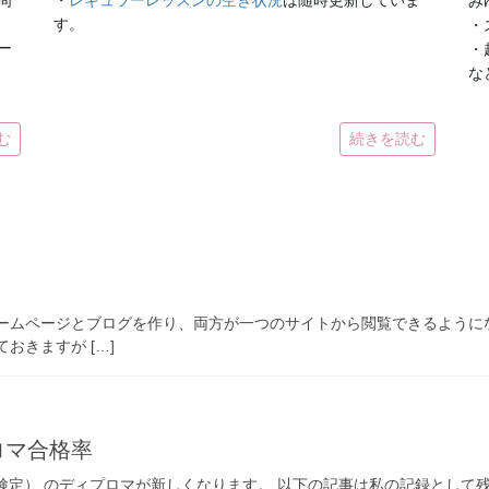
周
・
レギュラーレッスンの空き状況
は随時更新していま
み
す。
・
ー
・
な
む
続きを読む
ームページとブログを作り、両方が一つのサイトから閲覧できるように
おきますが […]
プロマ合格率
英国王立音楽検定） のディプロマが新しくなります。 以下の記事は私の記録