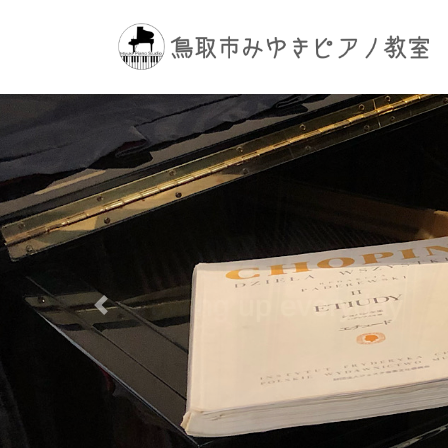
コ
ナ
ン
ビ
テ
ゲ
ン
ー
ツ
シ
へ
ョ
ス
ン
キ
に
ッ
移
プ
動
Previous