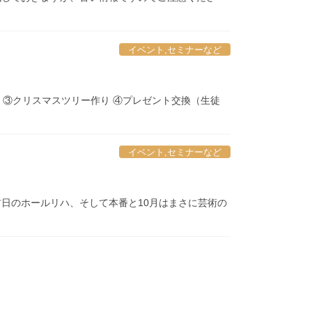
イベント,セミナーなど
o ③クリスマスツリー作り ④プレゼント交換（生徒
イベント,セミナーなど
ハ、前日のホールリハ、そして本番と10月はまさに芸術の