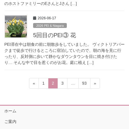
のホストファミリーのEさんとJさん […]
2026-06-17
2026 PEI & Niagara
5回目のPEI③ 花
PEI滞在中は朝食の前に朝散歩をしていました。 ヴィクトリアパー
クまで徒歩で行けるところに宿泊していたので、朝の海を見に行
ったり、反対側に歩いて静かなダウンタウンを目に焼き付けた
り… そんな中で目を惹くのがお花。庭に植え […]
投
固
固
固
固
«
1
2
3
…
93
»
稿
定
定
定
定
ペ
ペ
ペ
ペ
の
ー
ー
ー
ー
ペ
ジ
ジ
ジ
ジ
ホーム
ー
ご案内
ジ