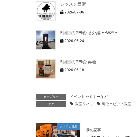
レッスン受講
2026-07-06
5回目のPEI⑥ 番外編 〜W杯〜
2026-06-24
5回目のPEI④ 再会
2026-06-18
イベント,セミナーなど
カテゴリー
教室リハ，
鳥取市ピアノ教室
タグ
レッスン風景
前の記事