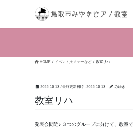
コ
ナ
ン
ビ
テ
ゲ
ン
ー
ツ
シ
へ
ョ
ス
ン
キ
に
ッ
移
HOME
イベント,セミナーなど
教室リハ
プ
動
2025-10-13
/ 最終更新日時 :
2025-10-13
みゆき
教室リハ
発表会間近♪ ３つのグループに分けて、教室