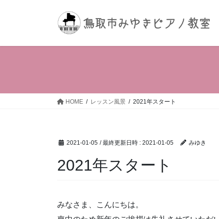
コ
ナ
ン
ビ
テ
ゲ
ン
ー
ツ
シ
へ
ョ
ス
ン
キ
に
ッ
移
HOME
レッスン風景
2021年スタート
プ
動
2021-01-05
/ 最終更新日時 :
2021-01-05
みゆき
2021年スタート
みなさま、こんにちは。