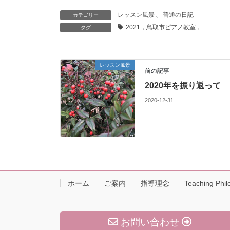
レッスン風景
、
普通の日記
カテゴリー
2021，鳥取市ピアノ教室，
タグ
レッスン風景
前の記事
2020年を振り返って
2020-12-31
ホーム
ご案内
指導理念
Teaching Phil
お問い合わせ