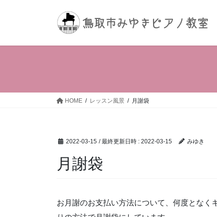
コ
ナ
ン
ビ
テ
ゲ
ン
ー
ツ
シ
へ
ョ
ス
ン
キ
に
ッ
移
HOME
レッスン風景
月謝袋
プ
動
2022-03-15
/ 最終更新日時 :
2022-03-15
みゆき
月謝袋
お月謝のお支払い方法について、何度となく