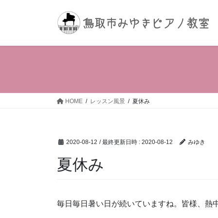
コ
ナ
ン
ビ
テ
ゲ
ン
ー
ツ
シ
へ
ョ
ス
ン
キ
に
ッ
移
HOME
レッスン風景
夏休み
プ
動
2020-08-12
/ 最終更新日時 :
2020-08-12
みゆき
夏休み
毎日毎日暑い日が続いていますね。皆様、熱